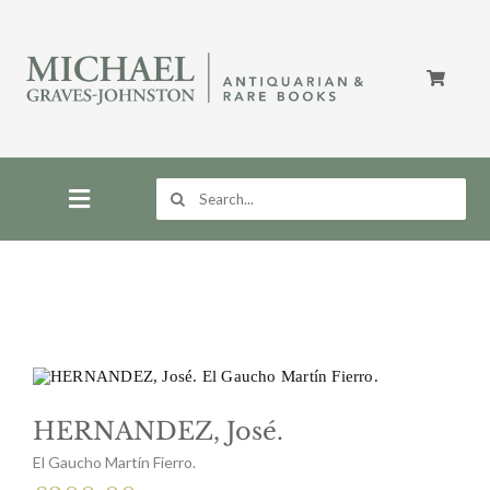
Skip
to
content
Search
for:
Toggle
Navigation
Home
Store
HERNANDEZ, José.
About
El Gaucho Martín Fierro.