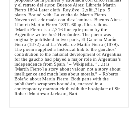
propósito de la primera y adornada con cinco láminas
y el retrato del autor. Buenos Aires: Librería Martín
Fierro 1894 Later cloth, Roy.8vo. 2,xliii,31pp. 5
plates. Bound with: La vuelta de Martin Fierro.
Novena ed. adornada con diez laminas. Buenos Aires:
Librería Martín Fierro 1897. 60pp. illustrations.
‘Martín Fierro is a 2,316 line epic poem by the
Argentine writer José Hernández. The poem was
originally published in two parts, El Gaucho Martín
Fierro (1872) and La Vuelta de Martín Fierro (1879).
The poem supplied a historical link to the gauchos’
contribution to the national development of Argentina,
for the gaucho had played a major role in Argentina’s
independence from Spain.’ – Wikipedia. “…it is
[Martín Fierro] a story about valour, not a story about
intelligence and much less about morals.” – Roberto
Bolaño about Martín Fierro. Both parts with the
publisher’s wrappers bound-in, encased in a
contemporary maroon cloth with the bookplate of Sir
Robert Montresor Jackson, Bart.