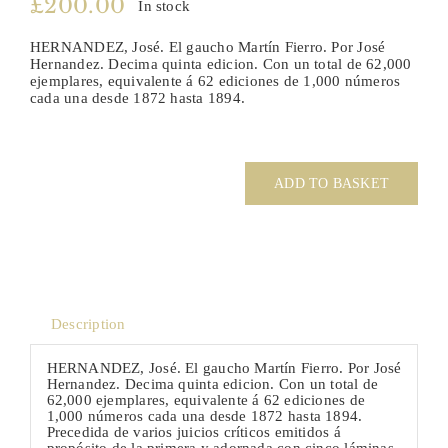
£
200.00
In stock
Article
HERNANDEZ, José. El gaucho Martín Fierro. Por José
Hernandez. Decima quinta edicion. Con un total de 62,000
ejemplares, equivalente á 62 ediciones de 1,000 números
Catalogues
cada una desde 1872 hasta 1894.
HERNANDEZ
Links
José.
El
ADD TO BASKET
gaucho
Martín
Fierro.
Contact
quantity
Description
HERNANDEZ, José. El gaucho Martín Fierro. Por José
Hernandez. Decima quinta edicion. Con un total de
62,000 ejemplares, equivalente á 62 ediciones de
1,000 números cada una desde 1872 hasta 1894.
Precedida de varios juicios críticos emitidos á